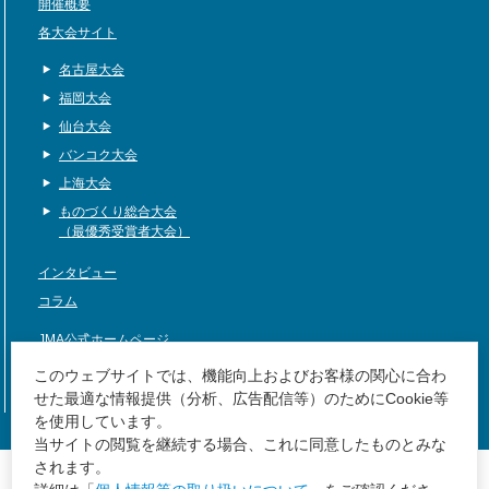
開催概要
各大会サイト
名古屋大会
福岡大会
仙台大会
バンコク大会
上海大会
ものづくり総合大会
（最優秀受賞者大会）
インタビュー
コラム
JMA公式ホームページ
サイトマップ
このウェブサイトでは、機能向上およびお客様の関心に合わ
せた最適な情報提供（分析、広告配信等）のためにCookie等
を使用しています。
当サイトの閲覧を継続する場合、これに同意したものとみな
JMA公式ホームページ
されます。
サイトマップ