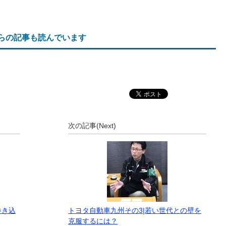
らの記事も読んでいます
次の記事(Next)
巻き込
トヨタ自動車九州その3|若い世代との壁を
克服するには？