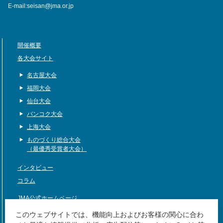
E-mail:seisan@jma.or.jp
開催概要
各大会サイト
名古屋大会
福岡大会
仙台大会
バンコク大会
上海大会
ものづくり総合大会
（最優秀受賞者大会）
インタビュー
コラム
JMA公式ホームページ
サイトマップ
このウェブサイトでは、機能向上およびお客様の関心に合わ