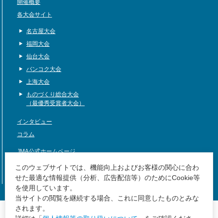
開催概要
各大会サイト
名古屋大会
福岡大会
仙台大会
バンコク大会
上海大会
ものづくり総合大会
（最優秀受賞者大会）
インタビュー
コラム
JMA公式ホームページ
サイトマップ
このウェブサイトでは、機能向上およびお客様の関心に合わ
せた最適な情報提供（分析、広告配信等）のためにCookie等
を使用しています。
当サイトの閲覧を継続する場合、これに同意したものとみな
JMA公式ホームページ
されます。
サイトマップ