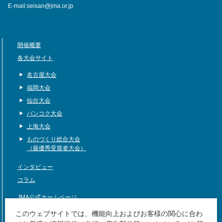
E-mail:seisan@jma.or.jp
開催概要
各大会サイト
名古屋大会
福岡大会
仙台大会
バンコク大会
上海大会
ものづくり総合大会
（最優秀受賞者大会）
インタビュー
コラム
JMA公式ホームページ
サイトマップ
このウェブサイトでは、機能向上およびお客様の関心に合わ