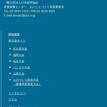
一般社団法人日本能率協会
産業振興センター ものことづくり革新事業系
TEL:03-3434-1410 / FAX:03-3434-3593
E-mail:seisan@jma.or.jp
開催概要
各大会サイト
名古屋大会
福岡大会
仙台大会
バンコク大会
上海大会
ものづくり総合大会
（最優秀受賞者大会）
インタビュー
コラム