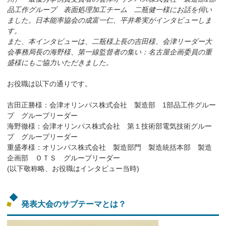
品工作グループ 表面処理加工チーム 二瓶健一様にお話を伺い
ました。日本能率協会の成富一仁、平井希実がインタビューしま
す。
また、本インタビューは、二瓶様上長の吉田様、会津リーダー大
会事務局長の海野様、第一線監督者の集い：名古屋企画委員の重
盛様にもご協力いただきました。
お役職は以下の通りです。
吉田正勝様：会津オリンパス株式会社 製造部 1部品工作グルー
プ グループリーダー
海野徹様：会津オリンパス株式会社 第１技術部電気技術グルー
プ グループリーダー
重盛孝様：オリンパス株式会社 製造部門 製造統括本部 製造
企画部 ＯＴＳ グループリーダー
(以下敬称略、お役職はインタビュー当時)
発表大会のサブテーマとは？