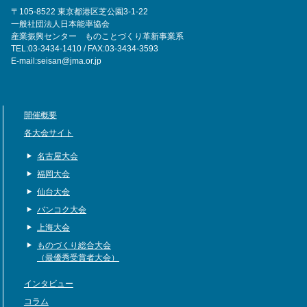
〒105-8522 東京都港区芝公園3-1-22
一般社団法人日本能率協会
産業振興センター ものことづくり革新事業系
TEL:03-3434-1410 / FAX:03-3434-3593
E-mail:seisan@jma.or.jp
開催概要
各大会サイト
名古屋大会
福岡大会
仙台大会
バンコク大会
上海大会
ものづくり総合大会
（最優秀受賞者大会）
インタビュー
コラム