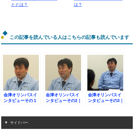
ととは？
は？
この記事を読んでいる人はこちらの記事も読んでいます
会津オリンパスイ
会津オリンパスイ
会津オリンパスイ
ンタビューその１
ンタビューその2｜
ンタビューその3｜
｜チームリーダー
第一線監督者の集
仕事のモチベーシ
としての苦労と
いに参加した経緯
ョンになっている
は？
とは？
こととは？
サイドバー