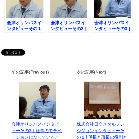
会津オリンパスイ
会津オリンパスイ
会津オリンパスイ
ンタビューその１
ンタビューその2｜
ンタビューその3｜
｜チームリーダー
第一線監督者の集
仕事のモチベーシ
としての苦労と
いに参加した経緯
ョンになっている
は？
とは？
こととは？
前の記事(Previous)
次の記事(Next)
会津オリンパスインタビ
株式会社日立メタルプレ
ューその3｜仕事のモチベ
シジョンインタビューそ
ーションになっているこ
の１│係長と班長の役割と