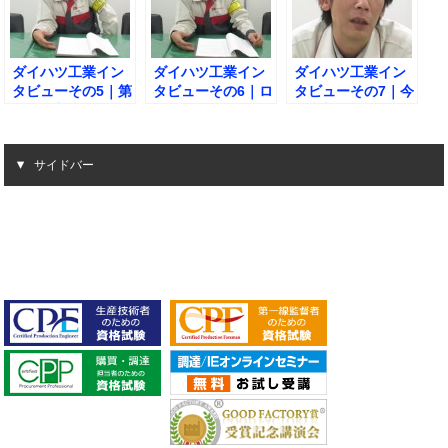
ダイハツ工業イン
ダイハツ工業イン
ダイハツ工業イン
タビューその5｜第
タビューその6｜ロ
タビューその7｜今
一線監督者として
ーカルスタッフと
後参加していただ
これからの抱負と
の関わりで大切な
きたい人とは？
は？
点とは？
サイドバー