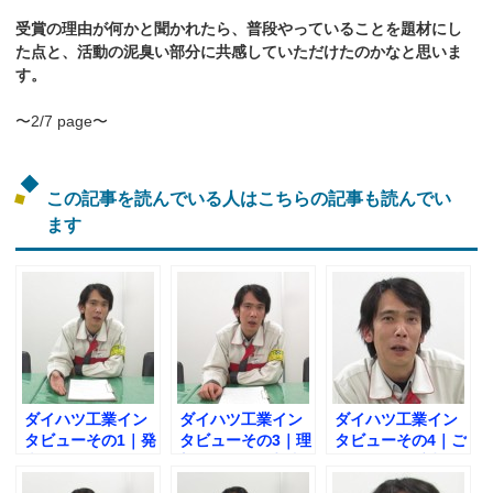
受賞の理由が何かと聞かれたら、普段やっていることを題材にし
た点と、活動の泥臭い部分に共感していただけたのかなと思いま
す。
〜2/7 page〜
この記事を読んでいる人はこちらの記事も読んでい
ます
ダイハツ工業イン
ダイハツ工業イン
ダイハツ工業イン
タビューその1｜発
タビューその3｜理
タビューその4｜ご
表で伝えたかった
想の第一線監督者
自身が思う受賞で
４つの思いとは？
像とは？
きた理由とは？