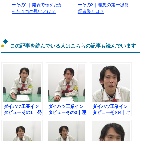
ーその1｜発表で伝えたか
ーその3｜理想の第一線監
った４つの思いとは？
督者像とは？
この記事を読んでいる人はこちらの記事も読んでいます
ダイハツ工業イン
ダイハツ工業イン
ダイハツ工業イン
タビューその1｜発
タビューその3｜理
タビューその4｜ご
表で伝えたかった
想の第一線監督者
自身が思う受賞で
４つの思いとは？
像とは？
きた理由とは？