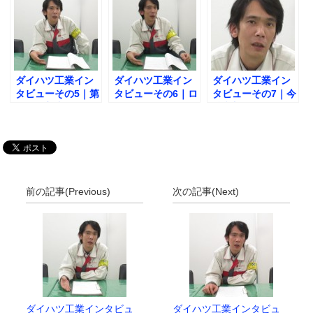
ダイハツ工業イン
ダイハツ工業イン
ダイハツ工業イン
タビューその5｜第
タビューその6｜ロ
タビューその7｜今
一線監督者として
ーカルスタッフと
後参加していただ
これからの抱負と
の関わりで大切な
きたい人とは？
は？
点とは？
前の記事(Previous)
次の記事(Next)
ダイハツ工業インタビュ
ダイハツ工業インタビュ