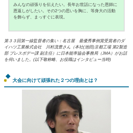
みんなの頑張りを伝えたい。長年お世話になった恩師に
恩返しがしたい。その2つの思いを胸に、等身大の活動
を飾らず、まっすぐに表現。
第３３回第一線監督者の集い：名古屋 最優秀事例賞受賞者のダ
イハツ工業株式会社 川村茂豊さん（本社(池田)京都工場 第2製造
部 プレスボデー課 副主任）に日本能率協会事務局（JMA）がお話
を伺いました。(以下敬称略、お役職はインタビュー当時)
大会に向けて頑張れた２つの理由とは？