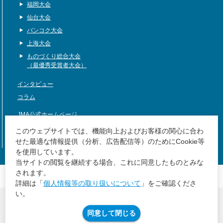
福岡大会
仙台大会
バンコク大会
上海大会
ものづくり総合大会
（最優秀受賞者大会）
インタビュー
コラム
JMA公式ホームページ
サイトマップ
このウェブサイトでは、機能向上およびお客様の関心に合わ
せた最適な情報提供（分析、広告配信等）のためにCookie等
を使用しています。
当サイトの閲覧を継続する場合、これに同意したものとみな
JMA公式ホームページ
されます。
サイトマップ
詳細は「
個人情報等の取り扱いについて
」をご確認くださ
い。
個人情報等の取り扱いについて
JMAグループ環境方針
同意して閉じる
©Japan Management Association All Rights Reserved.