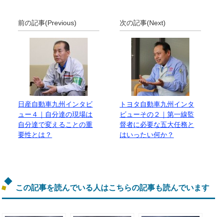
前の記事(Previous)
次の記事(Next)
日産自動車九州インタビ
トヨタ自動車九州インタ
ュー４｜自分達の現場は
ビューその２｜第一線監
自分達で変えることの重
督者に必要な五大任務と
要性とは？
はいったい何か？
この記事を読んでいる人はこちらの記事も読んでいます