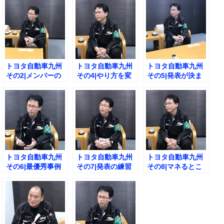
トヨタ自動車九州
トヨタ自動車九州
トヨタ自動車九州
その2|メンバーの
その4|やり方を変
その5|発表が決ま
意見を引き出す方
えたきっかけと
ったときの感想と
法とは？
は？
は？
トヨタ自動車九州
トヨタ自動車九州
トヨタ自動車九州
その6|最優秀事例
その7|発表の練習
その8|マネるとこ
賞の反響は？
時間は？
ろと自分の色と
は？