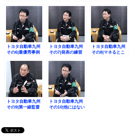
意見を引き出す方
えたきっかけと
ったときの感想と
法とは？
は？
は？
トヨタ自動車九州
トヨタ自動車九州
トヨタ自動車九州
その6|最優秀事例
その7|発表の練習
その8|マネるとこ
賞の反響は？
時間は？
ろと自分の色と
は？
トヨタ自動車九州
トヨタ自動車九州
その9|第一線監督
その10|他にはない
者の集いの活用方
発表の場
法とは？