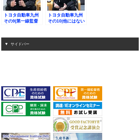
トヨタ自動車九州
トヨタ自動車九州
その9|第一線監督
その10|他にはない
者の集いの活用方
発表の場
法とは？
サイドバー