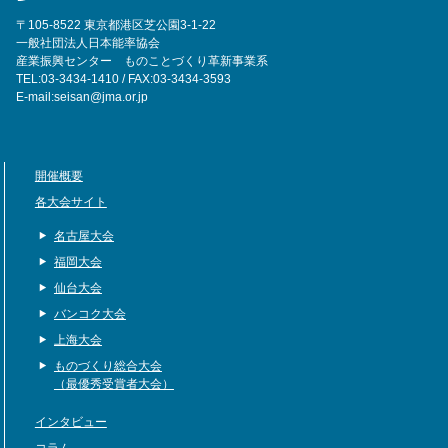
〒105-8522 東京都港区芝公園3-1-22
一般社団法人日本能率協会
産業振興センター ものことづくり革新事業系
TEL:03-3434-1410 / FAX:03-3434-3593
E-mail:seisan@jma.or.jp
開催概要
各大会サイト
名古屋大会
福岡大会
仙台大会
バンコク大会
上海大会
ものづくり総合大会
（最優秀受賞者大会）
インタビュー
コラム