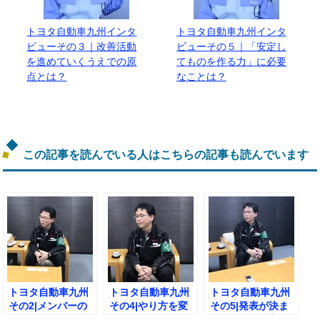
トヨタ自動車九州インタ
トヨタ自動車九州インタ
ビューその３｜改善活動
ビューその５｜「安定し
を進めていくうえでの原
てものを作る力」に必要
点とは？
なことは？
この記事を読んでいる人はこちらの記事も読んでいます
トヨタ自動車九州
トヨタ自動車九州
トヨタ自動車九州
その2|メンバーの
その4|やり方を変
その5|発表が決ま
意見を引き出す方
えたきっかけと
ったときの感想と