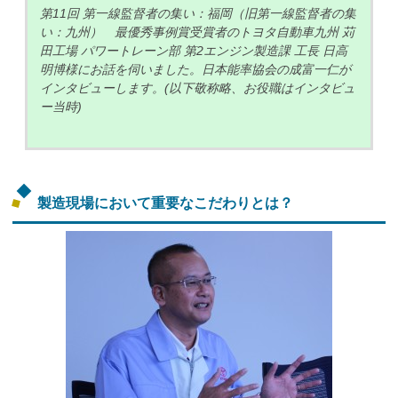
第11回 第一線監督者の集い：福岡（旧第一線監督者の集
い：九州） 最優秀事例賞受賞者のトヨタ自動車九州 苅
田工場 パワートレーン部 第2エンジン製造課 工長 日高
明博様にお話を伺いました。日本能率協会の成富一仁が
インタビューします。(以下敬称略、お役職はインタビュ
ー当時)
製造現場において重要なこだわりとは？