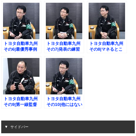
法とは？
は？
は？
トヨタ自動車九州
トヨタ自動車九州
トヨタ自動車九州
その6|最優秀事例
その7|発表の練習
その8|マネるとこ
賞の反響は？
時間は？
ろと自分の色と
は？
トヨタ自動車九州
トヨタ自動車九州
その9|第一線監督
その10|他にはない
者の集いの活用方
発表の場
法とは？
サイドバー