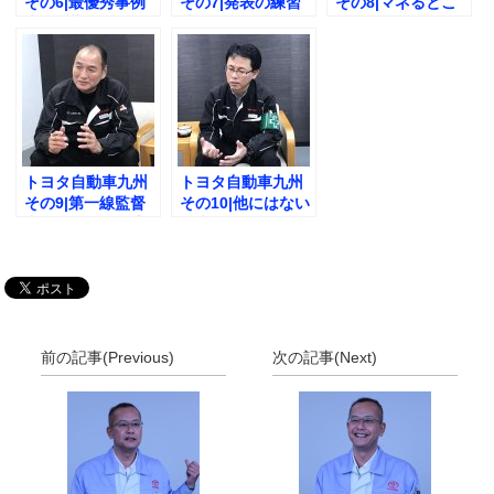
その6|最優秀事例
その7|発表の練習
その8|マネるとこ
賞の反響は？
時間は？
ろと自分の色と
は？
トヨタ自動車九州
トヨタ自動車九州
その9|第一線監督
その10|他にはない
者の集いの活用方
発表の場
法とは？
前の記事(Previous)
次の記事(Next)