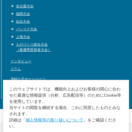
名古屋大会
福岡大会
仙台大会
バンコク大会
上海大会
ものづくり総合大会
（最優秀受賞者大会）
インタビュー
コラム
JMA公式ホームページ
サイトマップ
このウェブサイトでは、機能向上およびお客様の関心に合わ
せた最適な情報提供（分析、広告配信等）のためにCookie等
を使用しています。
当サイトの閲覧を継続する場合、これに同意したものとみな
JMA公式ホームページ
されます。
サイトマップ
詳細は「
個人情報等の取り扱いについて
」をご確認くださ
い。
個人情報等の取り扱いについて
JMAグループ環境方針