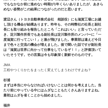
でもなかなか前に進めない時期が1年くらいありましたが、あきら
めない姿勢がこの結果につながったのだと思います。
渡辺さん（トヨタ自動車株式会社 相談役）にも滋賀工場にお越
し頂ける機会が結構あります。昨年も、その時弊社の社長と副社
長にも取り組みを報告したところ「これはいい」と言っていただ
き、淀川製作所長でもある副社長は淀川製作所のメンバーに「一
度滋賀に行ってこい！」と激が飛びました。事業部は違えど今日
まで色々と交流の機会が増えました。後で聞いた話ですが副社長
は「滋賀は世界に向かって仕事をしているぞ！！」と評価頂いて
いたそうです。その言葉は今も印象深く新鮮そのものです。
JMA
工程やつくりかたをまったく変えてしまうわけですよね？
杉浦
まずは本当にやらなければいけないことは何かを考えました。当
たり前にやっている中にはムダなこともたくさんありますよね。
最初はムダを省くことから始めました。
福井