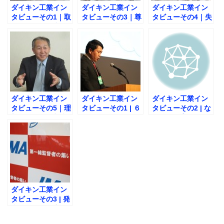
ダイキン工業イン
ダイキン工業イン
ダイキン工業イン
タビューその1｜取
タビューその3｜尊
タビューその4｜失
り組みの原動力と
敬されると同時
敗をポジティブに
なった座右の銘。
に、しっかりと恥
捉える方法とは？
をかけるリーダー
に。
ダイキン工業イン
ダイキン工業イン
ダイキン工業イン
タビューその5｜理
タビューその1 | ６
タビューその2 | な
想の第一線監督者
S活動と現場での
ぜ後輩を育てよう
像とは？
取り組みとは？
とするのか？
ダイキン工業イン
タビューその3 | 発
表後の自分の変化
は？