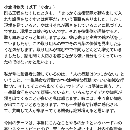
小倉博敏氏（以下「小倉」）
削る工程をなくしたときも、「せっかく技術部隊が精を出して入
れた設備をなくすとは何事だ」という葛藤もありました。しかし
現場を見ていると、やはりそれが悪さをしていることに気づくん
ですね。現場には嘘がないんです。それを技術側が理解すると、
取り組みはぐっと加速しますよね。彼は先ほど座右の銘の話をし
ていましたが、この取り組みの中でその言葉の価値を見出したよ
うな気がします。取り組みが進む中で仲間もどんどん増えていき
ましたし、話を聞く大切さを感じながら強い自分をつくっていっ
たのではないかと思います。
私が常に監督者に話しているのは、「人の行動は3つしかない」と
いうこと。“一生懸命な行動”か“中途半端な行動”か“いい加減な行
動”か。そしてそこから出てくるアウトプットは明確に違う、と。
一生懸命汗をかいて頑張っていると、いろんなアイデアや知恵が
湧き出てくることが多いと私は感じます。時には、中々良い知恵
が出てこないときもあります。でも一生懸命な行動に感化され
て、共鳴して人が集まってくる機会は絶対増えると思います。
今回のテーマは、本当にこんなことやるのか？というハードルの
高いスタートだったので、苦しかったと思います。社内の報告会