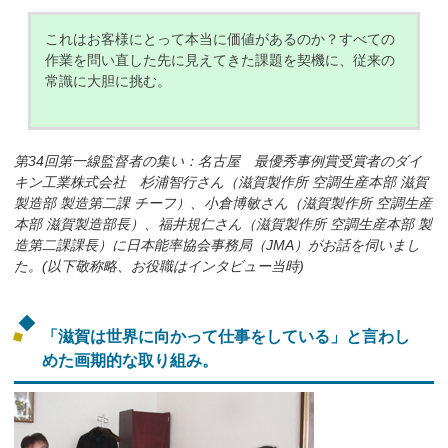
これはお客様にとって本当に価値があるのか？すべての
作業を問い直した先に見えてきた課題を契機に、従来の
常識に大胆に挑む。
第34回第一線監督者の集い：名古屋 最優秀事例賞受賞者のダイ
キン工業株式会社 杉浦智行さん（滋賀製作所 空調生産本部 滋賀
製造部 製造第二課 チーフ）、小倉博敏さん（滋賀製作所 空調生産
本部 滋賀製造部長）、福井規仁さん（滋賀製作所 空調生産本部 製
造第二課課長）に日本能率協会事務局（JMA）がお話を伺いまし
た。(以下敬称略、お役職はインタビュー当時)
「滋賀は世界に向かって仕事をしている」と言わし
めた画期的な取り組み。