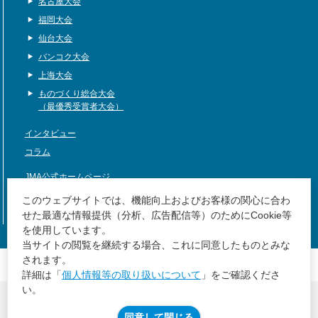
名古屋大会
福岡大会
仙台大会
バンコク大会
上海大会
ものづくり総合大会
（最優秀受賞者大会）
インタビュー
コラム
JMA公式ホームページ
サイトマップ
このウェブサイトでは、機能向上およびお客様の関心に合わ
せた最適な情報提供（分析、広告配信等）のためにCookie等
を使用しています。
当サイトの閲覧を継続する場合、これに同意したものとみな
JMA公式ホームページ
されます。
サイトマップ
詳細は「
個人情報等の取り扱いについて
」をご確認くださ
い。
個人情報等の取り扱いについて
JMAグループ環境方針
同意して閉じる