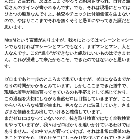
んだ」と言われ、次はどこまでやろうと約束させられ、日付と渡
辺さんのサインが書かれるんです。でも、それは現場にとっては
ひとつの勲章なんですよ。検査やチェックは付加価値を生まない
ので、やはりここまでそれを無くそうと愚直にやってきた証だと
思います。
MtoMという言葉がありますが、我々にとってはマシーンとマシー
ンでもなければマシーンとマンでもなく、まずマンとマン、人と
人なんです。この“通心”ができないと絶対にいいものはできませ
ん。これが浸透して来たからこそ、できたのではないかと思いま
す。
ゼロまであと一歩のところまで来ていますが、ゼロになるまでか
なりの時間がかかるとみています。しかしここまできた道中で、
現場の若手が相当育ってきているのも手応えとして感じており、
この過程を大切にしながら当然ゼロは目指していきますが、ここ
からいろいろな枝葉が生まれ、色々なことに波及していき、さま
ざまな価値を生み出していけると確信しています。
まだゼロにはなっていないので、抜き取り検査ではなく全数検査
をやっていますが、我々はゼロばかりを追いかけているわけでは
ありません。その中で人が育っていけば、それは非常に価値のあ
ることですから。彼らはそこにしっかり気づいてくれていると思