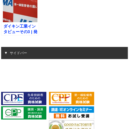
ダイキン工業イン
タビューその3 | 発
表後の自分の変化
は？
サイドバー