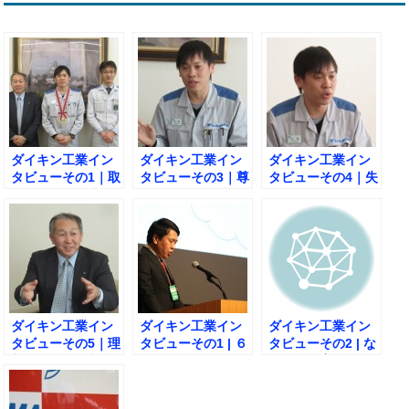
ダイキン工業イン
ダイキン工業イン
ダイキン工業イン
タビューその1｜取
タビューその3｜尊
タビューその4｜失
り組みの原動力と
敬されると同時
敗をポジティブに
なった座右の銘。
に、しっかりと恥
捉える方法とは？
をかけるリーダー
に。
ダイキン工業イン
ダイキン工業イン
ダイキン工業イン
タビューその5｜理
タビューその1 | ６
タビューその2 | な
想の第一線監督者
S活動と現場での
ぜ後輩を育てよう
像とは？
取り組みとは？
とするのか？